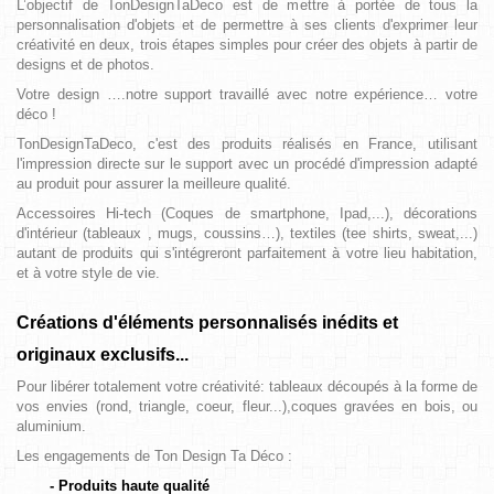
L’objectif de TonDesignTaDeco est de mettre à portée de tous la
personnalisation d'objets et de permettre à ses clients d'exprimer leur
créativité en deux, trois étapes simples pour créer des objets à partir de
designs et de photos.
Votre design ….notre support travaillé avec notre expérience… votre
déco !
TonDesignTaDeco, c'est des produits réalisés en France, utilisant
l'impression directe sur le support avec un procédé d'impression adapté
au produit pour assurer la meilleure qualité.
Accessoires Hi-tech (Coques de smartphone, Ipad,...), décorations
d'intérieur (tableaux , mugs, coussins…), textiles (tee shirts, sweat,...)
autant de produits qui s'intégreront parfaitement à votre lieu habitation,
et à votre style de vie.
Créations d'éléments personnalisés inédits et
originaux exclusifs...
Pour libérer totalement votre créativité: tableaux découpés à la forme de
vos envies (rond, triangle, coeur, fleur...),coques gravées en bois, ou
aluminium.
Les engagements de Ton Design Ta Déco :
- Produits haute qualité